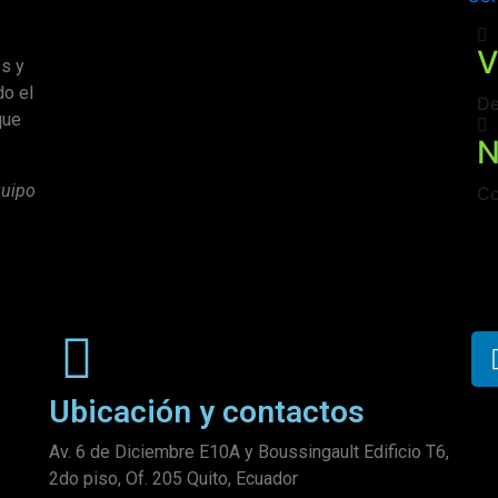
V
es y
do el
De
que
N
quipo
Co
Ubicación y contactos
Av. 6 de Diciembre E10A y Boussingault Edificio T6,
2do piso, Of. 205 Quito, Ecuador