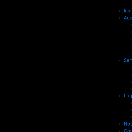
Inic
Ace
Ser
Log
Not
Con