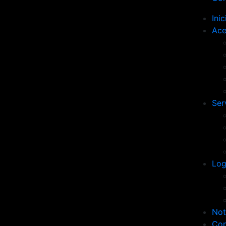
Inic
Ace
Ser
Log
Not
Con